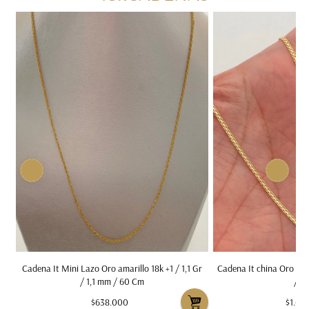
5
Cadena It Mini Lazo Oro amarillo 18k +1 / 1,1 Gr
Cadena It china Oro ama
/ 1,1 mm / 60 Cm
/ 5
$638.000
$1.61