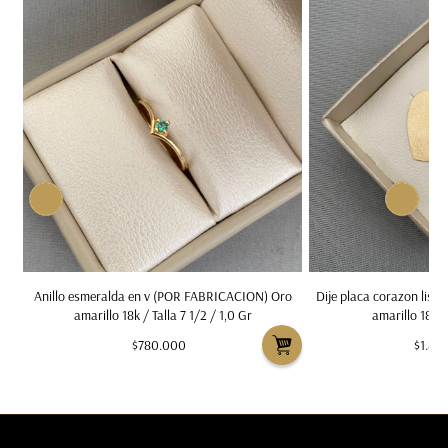
)
Anillo esmeralda en v (POR FABRICACION) Oro
Dije placa corazon lis
amarillo 18k / Talla 7 1/2 / 1,0 Gr
amarillo 18k 
$780.000
$1.86