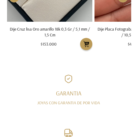
Gr
Dije Cruz lisa Oro amarillo 18k 0,3 Gr / 5,1 mm /
Dije Placa Fotograbado
1,5 Cm
/ 10,5 m
$153.000
$459
GARANTIA
JOYAS CON GARANTIA DE POR VIDA