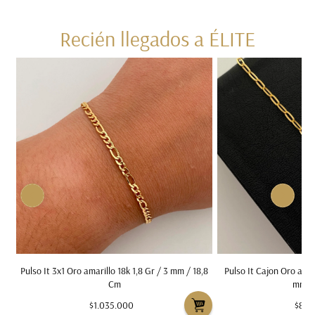
Recién llegados a ÉLITE
,4
Pulso It 3x1 Oro amarillo 18k 1,8 Gr / 3 mm / 18,8
Pulso It Cajon Oro amari
Cm
mm /
$1.035.000
$819