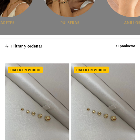
RETES
PULSERAS
ANILLOS
Filtrar y ordenar
21 productos
HACER UN PEDIDO
HACER UN PEDIDO