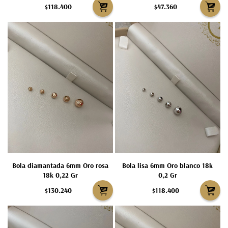
$118.400
$47.360
Bola diamantada 6mm Oro rosa
Bola lisa 6mm Oro blanco 18k
18k 0,22 Gr
0,2 Gr
$130.240
$118.400