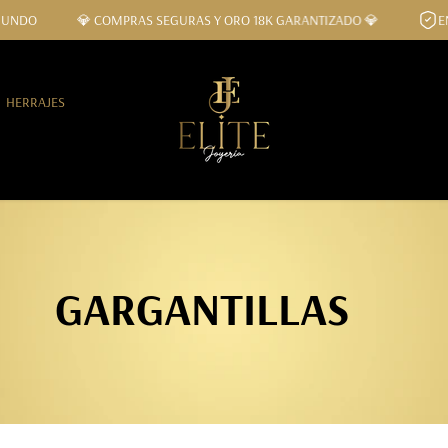
L MUNDO
💎 COMPRAS SEGURAS Y ORO 18K GARANTIZADO 💎
HERRAJES
GARGANTILLAS