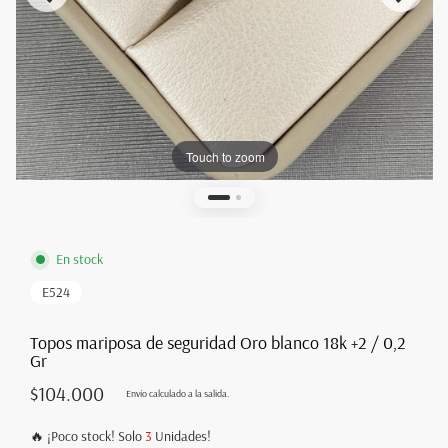
Touch to zoom
En stock
E524
Topos mariposa de seguridad Oro blanco 18k +2 / 0,2
Gr
$104.000
Envío
calculado a la salida.
🔥 ¡Poco stock! Solo
3
Unidades!